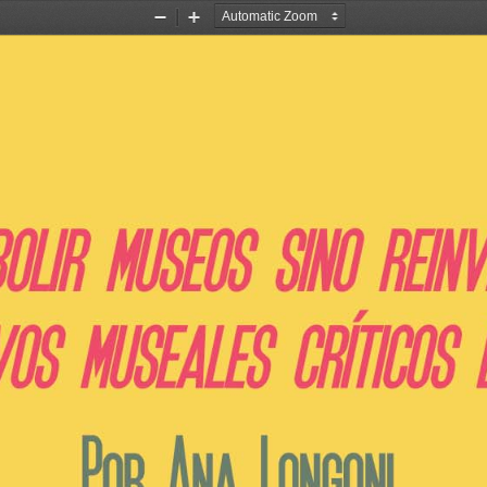
Zoom
Zoom
Out
In