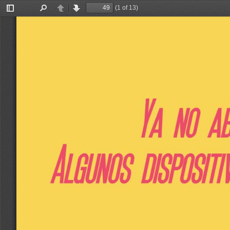
(1 of 13)
Toggle
Find
Previous
Next
Sidebar