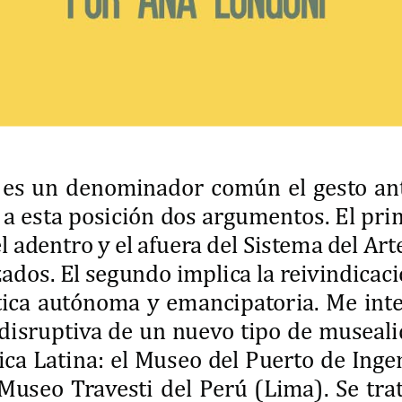
s es un denominador común el gesto 
an
 a esta posición dos argumentos. El
 pri
el adentro y el afuera del Sistem
a del Art
zados. El segundo implica la reiv
indicaci
tica autónoma y emancipatoria. Me in
t
 disruptiva de un nuevo tipo de mu
seali
ca Latina: el Museo del Puerto de I
ngen
Museo Travesti del Perú (Lima). Se 
tra